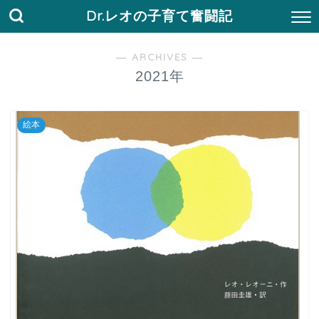
Dr.レオの子育て奮闘記
― ARCHIVES ―
2021年
絵本